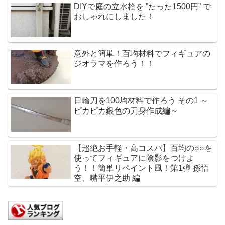
DIYで庭の立水栓を ”たった1500円” で
おしゃれにしました！
意外と簡単！百均材料でフィギュアの
ジオラマを作ろう！！
日輪刀を100均材料で作ろう その1 ～
ピカピカ銀色の刀身作成編～
【超絶お手軽・高コスパ】百均の○○を
使ってフィギュアに陰影をつけよ
う！！簡単リペイント風！第1弾 孫悟
空、嘴平伊之助 編