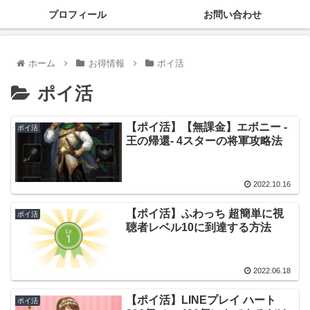
プロフィール
お問い合わせ
ホーム
お得情報
ポイ活
ポイ活
【ポイ活】【無課金】エボニー -
ポイ活
王の帰還- 4スターの将軍攻略法
2022.10.16
【ポイ活】ふわっち 超簡単に視
ポイ活
聴者レベル10に到達する方法
2022.06.18
【ポイ活】LINEプレイ ハート
ポイ活