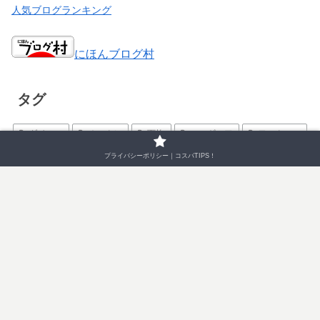
人気ブログランキング
にほんブログ村
タグ
ダイソー
オンクレ
百均
フィギュア
ワークマン
セリア
鬼滅
キャンプ
プライバシーポリシー｜コスパTIPS！
プライバシーポリシー｜コスパTIPS！