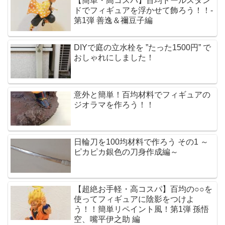
【簡単・高コスパ】百均ドールスタン
ドでフィギュアを浮かせて飾ろう！！-
第1弾 善逸＆禰豆子編
DIYで庭の立水栓を ”たった1500円” で
おしゃれにしました！
意外と簡単！百均材料でフィギュアの
ジオラマを作ろう！！
日輪刀を100均材料で作ろう その1 ～
ピカピカ銀色の刀身作成編～
【超絶お手軽・高コスパ】百均の○○を
使ってフィギュアに陰影をつけよ
う！！簡単リペイント風！第1弾 孫悟
空、嘴平伊之助 編